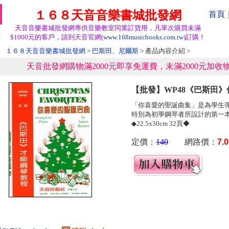
１６８天音音樂書城批發網
首頁
天音音樂書城批發網專供音樂教室同業訂貨用，凡單次購買未滿
$1000元的客戶，請到天音官網(
www.168musicbooks.com.tw
)訂購！
１６８天音音樂書城批發網
>
巴斯田、尼爾斯
> 產品內容介紹 >
天音批發網購物滿2000元即享免運費，未滿2000元加收物
【批發】WP48《巴斯田》
「你喜愛的聖誕曲集」是為學生
特別為初學鋼琴者所設計的第一
◆22.5x30cm 32頁◆
定價：
140
網路價：
7.