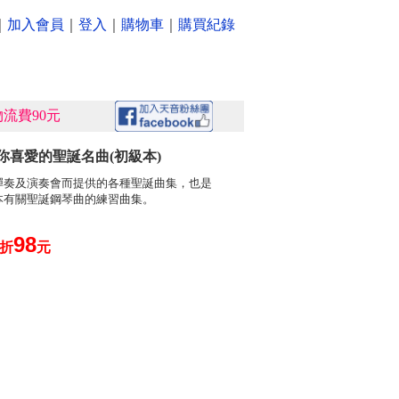
｜
加入會員
｜
登入
｜
購物車
｜
購買紀錄
流費90元
你喜愛的聖誕名曲(初級本)
彈奏及演奏會而提供的各種聖誕曲集，也是
本有關聖誕鋼琴曲的練習曲集。
98
0折
元