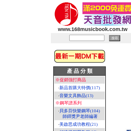
www.168musicbook.com.tw
產 品 分 類
※促銷強打商品
‧
新品首購大特價(117)
‧
音樂文具飾品(13)
※鋼琴譜系列
‧
貝多芬快樂鋼琴(104)
師鐸獎尹老師編著
‧
美啟思成功教程(21)