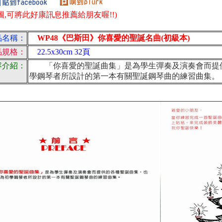
圖,可將此好康訊息推薦給朋友喔!!)
品名稱：
WP48《巴斯田》你喜愛的聖誕名曲(初級本)
品規格：
22.5x30cm 32頁
容介紹：
「你喜愛的聖誕曲集」是為學生彈奏及演奏會而提供
學鋼琴者所設計的第一本有關聖誕鋼琴曲的練習曲集。