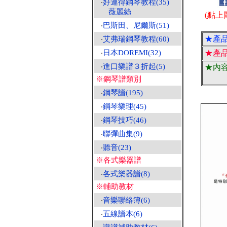
‧
好連得鋼琴教程(35)
薇麗絲
(點上
‧
巴斯田、尼爾斯(51)
★產
‧
艾弗瑞鋼琴教程(60)
‧
日本DOREMI(32)
★產
‧
進口樂譜３折起(5)
★內
※鋼琴譜類別
‧
鋼琴譜(195)
‧
鋼琴樂理(45)
‧
鋼琴技巧(46)
‧
聯彈曲集(9)
‧
聽音(23)
※各式樂器譜
‧
各式樂器譜(8)
※輔助教材
‧
音樂聯絡簿(6)
‧
五線譜本(6)