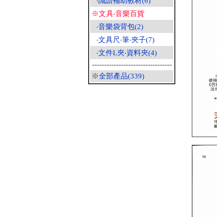
‧
識譜補助教材(6)
※文具‧音樂百貨
‧
音樂袋背包(2)
‧
文具尺‧筆‧夾子(7)
‧
文件L夾‧資料夾(4)
---------------------------------
※
全部產品(339)