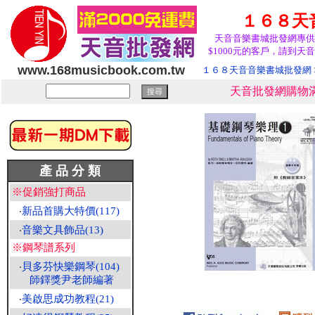
１６８天
天音音樂書城批發網專供
$1000元的客戶，請到天音
www.168musicbook.com.tw
１６８天音音樂書城批發網
天音批發網購物滿
產 品 分 類
※促銷強打商品
‧
新品首購大特價(117)
‧
音樂文具飾品(13)
※鋼琴譜系列
‧
貝多芬快樂鋼琴(104)
師鐸獎尹老師編著
‧
美啟思成功教程(21)