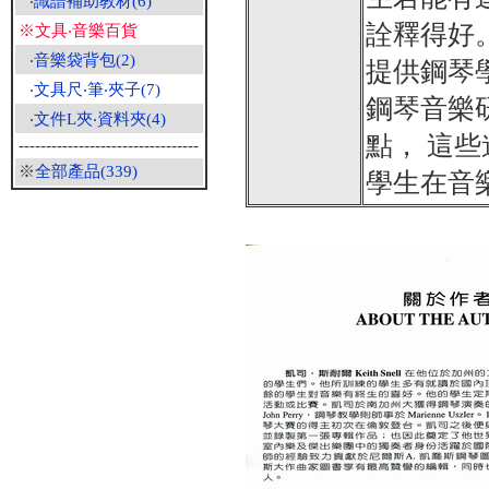
‧
識譜補助教材(6)
詮釋得好
※文具‧音樂百貨
‧
音樂袋背包(2)
提供鋼琴
‧
文具尺‧筆‧夾子(7)
鋼琴音樂
‧
文件L夾‧資料夾(4)
點， 這
---------------------------------
※
全部產品(339)
學生在音