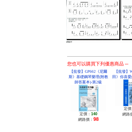
您也可以購買下列優惠商品 ─
【批發】GP662《尼爾
【批發】W
斯》基礎鋼琴樂理(附教
田》你喜愛
師答案本)-第2級
定價
定價：
140
網路
98
網路價：