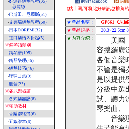
‧
好連得鋼琴教程(35)
薇麗絲
(點上圖,可將此好康訊息推薦給朋
‧
巴斯田、尼爾斯(51)
★產品名稱：
GP661《尼爾
‧
艾弗瑞鋼琴教程(60)
‧
日本DOREMI(32)
★產品規格：
30.3×22.5c
‧
進口樂譜３折起(5)
★內容介紹：
美國「尼
※鋼琴譜類別
容搜羅廣
‧
鋼琴譜(195)
各個音樂
‧
鋼琴樂理(45)
不論是獨
‧
鋼琴技巧(46)
‧
聯彈曲集(9)
是以提供
‧
聽音(23)
分級中選
※各式樂器譜
試、聽力
‧
各式樂器譜(8)
※輔助教材
琴樂曲。
‧
音樂聯絡簿(6)
音樂理論
‧
五線譜本(6)
生若能有