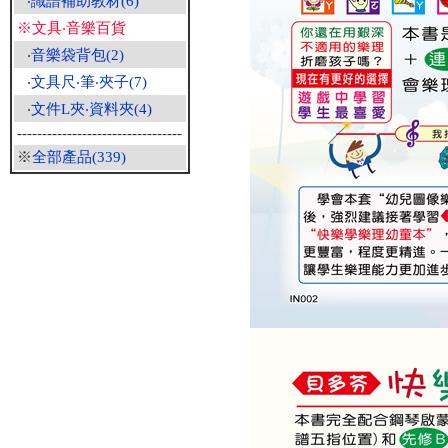
‧
識譜補助教材(6)
※文具‧音樂百貨
‧
音樂袋背包(2)
‧
文具尺‧筆‧夾子(7)
‧
文件L夾‧資料夾(4)
---------------------------------
※
全部產品(339)