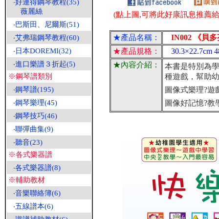
‧
好連得鋼琴教程(35)
薇麗絲
(點上圖,可將此好康訊息推薦給朋
‧
巴斯田、尼爾斯(51)
★產品名稱：
IN002 《貝
‧
艾弗瑞鋼琴教程(60)
‧
日本DOREMI(32)
★產品規格：
30.3×22.7c
‧
進口樂譜３折起(5)
★內容介紹：
本書是特別為學
※鋼琴譜類別
種遊戲，幫助
‧
鋼琴譜(195)
圖像式樂理?遊
‧
鋼琴樂理(45)
圖像好記憶?教
‧
鋼琴技巧(46)
‧
聯彈曲集(9)
‧
聽音(23)
※各式樂器譜
‧
各式樂器譜(8)
※輔助教材
‧
音樂聯絡簿(6)
‧
五線譜本(6)