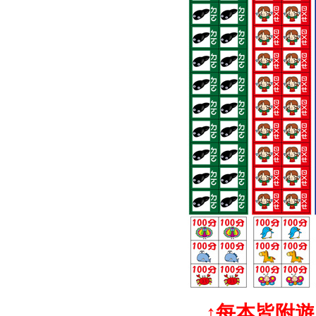
↑每本皆附