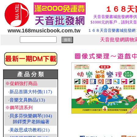
１６８天
天音音樂書城批發網專供
$1000元的客戶，請到天音
www.168musicbook.com.tw
１６８天音音樂書城批發網
天音批發網購物滿
產 品 分 類
※促銷強打商品
‧
新品首購大特價(117)
‧
音樂文具飾品(13)
※鋼琴譜系列
‧
貝多芬快樂鋼琴(104)
師鐸獎尹老師編著
‧
美啟思成功教程(21)