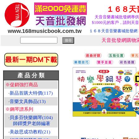
１６８天
天音音樂書城批發網專供
$1000元的客戶，請到天音
www.168musicbook.com.tw
１６８天音音樂書城批發網
天音批發網購物滿
產 品 分 類
※促銷強打商品
‧
新品首購大特價(117)
‧
音樂文具飾品(13)
※鋼琴譜系列
‧
貝多芬快樂鋼琴(104)
師鐸獎尹老師編著
‧
美啟思成功教程(21)