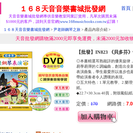
１６８天音音樂書城批發網
首頁
天音音樂書城批發網專供音樂教室同業訂貨用，凡單次購買未滿
$1000元的客戶，請到天音官網(
www.168musicbooks.com.tw
)訂購！
１６８天音音樂書城批發網
>
尹老師鋼琴之旅
> 產品內容介紹 >
天音批發網購物滿2000元即享免運費，未滿2000元加收物
【批發】IN823 《貝多芬
◎本書精選耳熟能詳的優美旋律
易學易彈的Ｃ調編曲，創造出全
表演曲集，學生最愛所以進步也
帶給演奏者令人讚嘆的表現。
◎五大特色：1.單元教學、2.樂理
紙。
◆22.7×30.3cm 40頁，附鼓勵
定價：
170
網路價：
7.