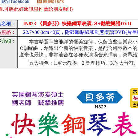
圖,可將此好康訊息推薦給朋友喔!!)
品名稱：
IN823 《貝多芬》快樂鋼琴表演-３+動態樂譜DVD
品規格：
22.7×30.3cm 40頁，附鼓勵貼紙和動態樂譜DVD(片長
容介紹：
本書精選耳熟能詳的優美旋律，保留這些音樂家小
Ｃ調編曲，創造出全新的快樂音樂，是配合鋼琴教本的
進步也最快，非常適合在各種表演場合來彈奏，會帶給
五大特色：1.單元教學、2.樂理技巧、3.放大音符、4