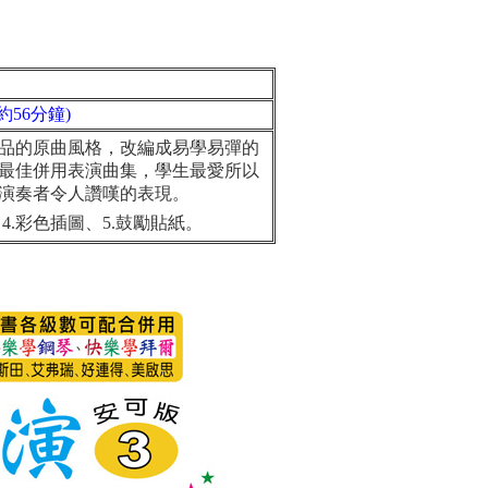
約56分鐘)
品的原曲風格，改編成易學易彈的
最佳併用表演曲集，學生最愛所以
演奏者令人讚嘆的表現。
.彩色插圖、5.鼓勵貼紙。