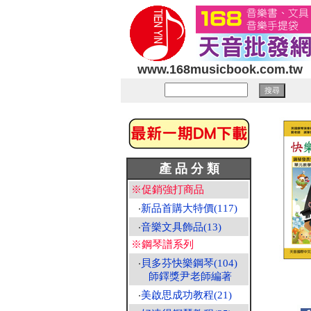
www.168musicbook.com.tw
產 品 分 類
※促銷強打商品
‧
新品首購大特價(117)
‧
音樂文具飾品(13)
※鋼琴譜系列
‧
貝多芬快樂鋼琴(104)
師鐸獎尹老師編著
‧
美啟思成功教程(21)