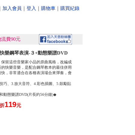
｜
加入會員
｜
登入
｜
購物車
｜
購買紀錄
流費90元
》快樂鋼琴表演-３+動態樂譜DVD
，保留這些音樂家小品的原曲風格，改編成
新的快樂音樂，是配合鋼琴教本的最佳併用
最快，非常適合在各種表演場合來彈奏，會
技巧、3.放大音符、4.彩色插圖、5.鼓勵貼
貼紙和動態樂譜DVD(片長約56分鐘)◆
119
0折
元