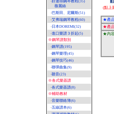
‧
好連得鋼琴教程(35)
薇麗絲
(點上
‧
巴斯田、尼爾斯(51)
★產
‧
艾弗瑞鋼琴教程(60)
‧
日本DOREMI(32)
★產
‧
進口樂譜３折起(5)
★內
※鋼琴譜類別
‧
鋼琴譜(195)
‧
鋼琴樂理(45)
‧
鋼琴技巧(46)
‧
聯彈曲集(9)
‧
聽音(23)
※各式樂器譜
‧
各式樂器譜(8)
※輔助教材
‧
音樂聯絡簿(6)
‧
五線譜本(6)