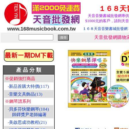
１６８天
天音音樂書城批發網專供
$1000元的客戶，請到天音
www.168musicbook.com.tw
１６８天音音樂書城批發網
天音批發網購物滿
產 品 分 類
※促銷強打商品
‧
新品首購大特價(117)
‧
音樂文具飾品(13)
※鋼琴譜系列
‧
貝多芬快樂鋼琴(104)
師鐸獎尹老師編著
‧
美啟思成功教程(21)