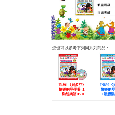
您也可以參考下列同系列商品：
IN891《貝多芬》
IN892
快樂鋼琴彈唱-１
快樂鋼琴
+動態樂譜DVD
+動態樂