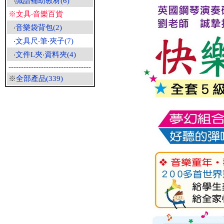
‧
識譜補助教材(6)
※文具‧音樂百貨
‧
音樂袋背包(2)
‧
文具尺‧筆‧夾子(7)
‧
文件L夾‧資料夾(4)
---------------------------------
※
全部產品(339)