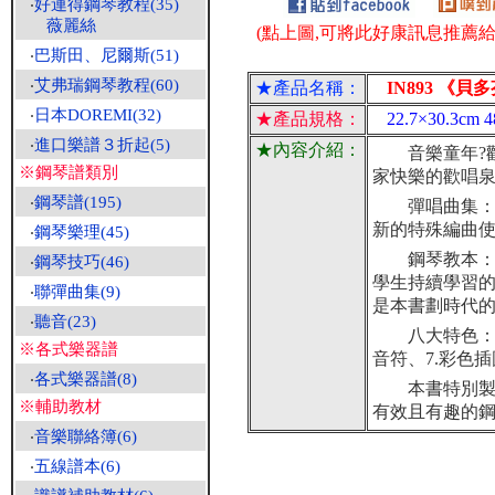
‧
好連得鋼琴教程(35)
薇麗絲
(點上圖,可將此好康訊息推薦給朋
‧
巴斯田、尼爾斯(51)
‧
艾弗瑞鋼琴教程(60)
★產品名稱：
IN893 《貝
‧
日本DOREMI(32)
★產品規格：
22.7×30.3
‧
進口樂譜３折起(5)
★內容介紹：
音樂童年?歡
※鋼琴譜類別
家快樂的歡唱
‧
鋼琴譜(195)
彈唱曲集：精
新的特殊編曲
‧
鋼琴樂理(45)
鋼琴教本：使
‧
鋼琴技巧(46)
學生持續學習
‧
聯彈曲集(9)
是本書劃時代
‧
聽音(23)
八大特色：1.
※各式樂器譜
音符、7.彩色插
‧
各式樂器譜(8)
本書特別製作
※輔助教材
有效且有趣的
‧
音樂聯絡簿(6)
‧
五線譜本(6)