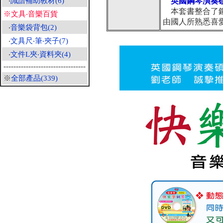
‧
識譜補助教材(6)
英國鋼琴演奏碩
本套書整合了鋼
※文具‧音樂百貨
由國人所熟悉喜
‧
音樂袋背包(2)
‧
文具尺‧筆‧夾子(7)
‧
文件L夾‧資料夾(4)
---------------------------------
※
全部產品(339)