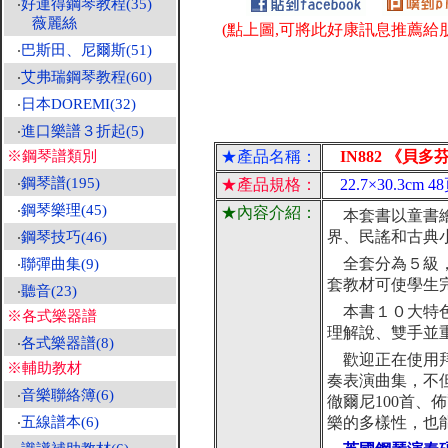
‧
好連得鋼琴教程(35)
薇麗絲
(點上圖,可將此好康訊息推薦給朋
‧
巴斯田、尼爾斯(51)
‧
艾弗瑞鋼琴教程(60)
‧
日本DOREMI(32)
‧
進口樂譜３折起(5)
※鋼琴譜類別
★產品名稱：
IN882 《貝多
‧
鋼琴譜(195)
★產品規格：
22.7×30.3c
‧
鋼琴樂理(45)
★內容介紹：
本套書以童書繪
界、民謠和古典
‧
鋼琴技巧(46)
全套分為５級，
‧
聯彈曲集(9)
套教材可使學生
‧
聽音(23)
本書１０大特色
※各式樂器譜
理解說、雙手並
‧
各式樂器譜(8)
歡迎正在使用拜
※輔助教材
奏表演曲集，不
‧
音樂聯絡簿(6)
徹爾尼100首、
‧
五線譜本(6)
樂的多樣性，也