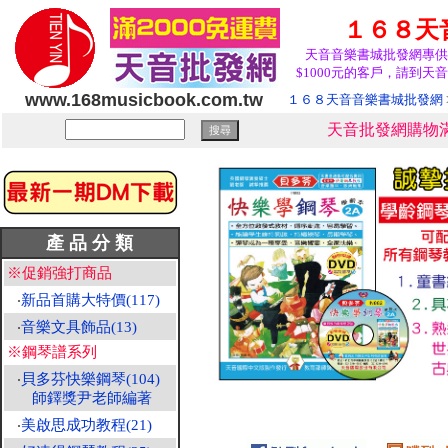
１６８天
天音音樂書城批發網專供
$1000元的客戶，請到天音
www.168musicbook.com.tw
１６８天音音樂書城批發網
天音批發網購物滿
產 品 分 類
※促銷強打商品
‧
新品首購大特價(117)
‧
音樂文具飾品(13)
※鋼琴譜系列
‧
貝多芬快樂鋼琴(104)
師鐸獎尹老師編著
‧
美啟思成功教程(21)