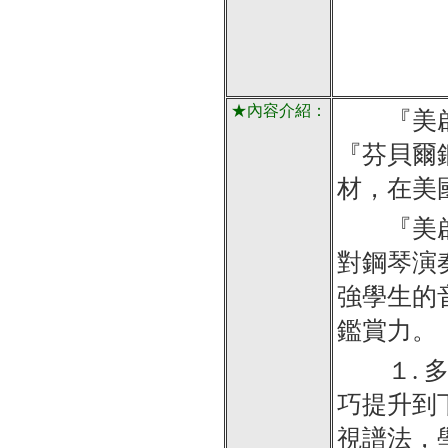
★內容介紹：
『美啟思
『芬貝爾
材，在美
『美啟思
對鋼琴演
強學生的
鑑賞力。
１. 多
巧提升到
視譜法，