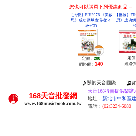
您也可以購買下列優惠商品 ─
【批發】FJH2076 《美啟
【批發】FJH
思》成功鋼琴表演-第４
思》成功鋼
+
級+CD
定價
定價：
200
140
網路
網路價：
關於天音國際
天音168特賣提供樂譜,
168
天音批發網
地址：
新北市中和區建康
www.168musicbook.com.tw
電話：
(02)3234-6080