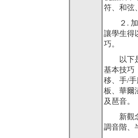
符、和弦
２. 加
讓學生得
巧。
以下是我
基本技巧
移、手/
板、華爾
及琶音。
新觀念有
調音階、