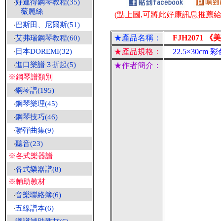
‧
好連得鋼琴教程(35)
薇麗絲
(點上圖,可將此好康訊息推薦給朋
‧
巴斯田、尼爾斯(51)
★產品名稱：
FJH2071 
‧
艾弗瑞鋼琴教程(60)
‧
日本DOREMI(32)
★產品規格：
22.5×30cm 
‧
進口樂譜３折起(5)
★作者簡介：
※鋼琴譜類別
‧
鋼琴譜(195)
‧
鋼琴樂理(45)
‧
鋼琴技巧(46)
‧
聯彈曲集(9)
‧
聽音(23)
※各式樂器譜
‧
各式樂器譜(8)
※輔助教材
‧
音樂聯絡簿(6)
‧
五線譜本(6)