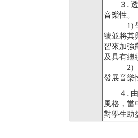
３. 透
音樂性。
1) 學
號並將其
習來加強
及具有繼
2) 「
發展音樂
４. 由
風格，當
對學生助