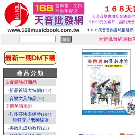
１６８天
天音音樂書城批發網專供
$1000元的客戶，請到天音
www.168musicbook.com.tw
１６８天音音樂書城批發網
天音批發網購物滿
產 品 分 類
※促銷強打商品
‧
新品首購大特價(117)
‧
音樂文具飾品(13)
※鋼琴譜系列
‧
貝多芬快樂鋼琴(104)
師鐸獎尹老師編著
‧
美啟思成功教程(21)