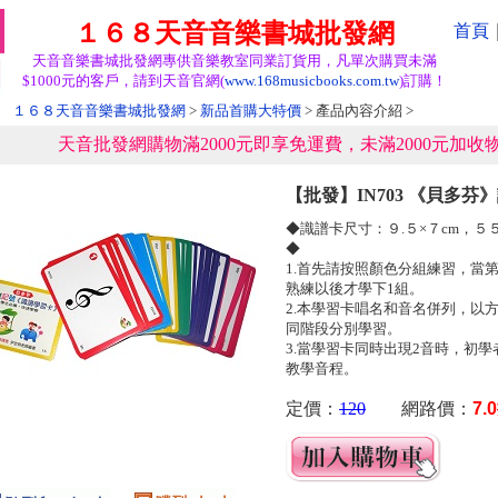
１６８天音音樂書城批發網
首頁
天音音樂書城批發網專供音樂教室同業訂貨用，凡單次購買未滿
$1000元的客戶，請到天音官網(
www.168musicbooks.com.tw
)訂購！
１６８天音音樂書城批發網
>
新品首購大特價
> 產品內容介紹 >
天音批發網購物滿2000元即享免運費，未滿2000元加收物
【批發】IN703 《貝多芬
◆識譜卡尺寸：９.５×７cm，
◆
1.首先請按照顏色分組練習，當
熟練以後才學下1組。
2.本學習卡唱名和音名併列，以
同階段分別學習。
3.當學習卡同時出現2音時，初學
教學音程。
定價：
120
網路價：
7.