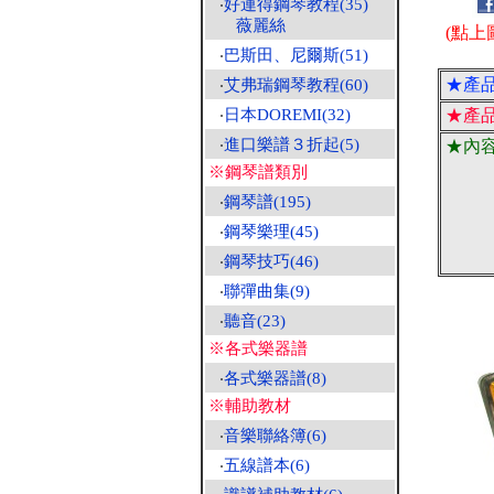
‧
好連得鋼琴教程(35)
薇麗絲
(點上
‧
巴斯田、尼爾斯(51)
★產
‧
艾弗瑞鋼琴教程(60)
‧
日本DOREMI(32)
★產
‧
進口樂譜３折起(5)
★內
※鋼琴譜類別
‧
鋼琴譜(195)
‧
鋼琴樂理(45)
‧
鋼琴技巧(46)
‧
聯彈曲集(9)
‧
聽音(23)
※各式樂器譜
‧
各式樂器譜(8)
※輔助教材
‧
音樂聯絡簿(6)
‧
五線譜本(6)