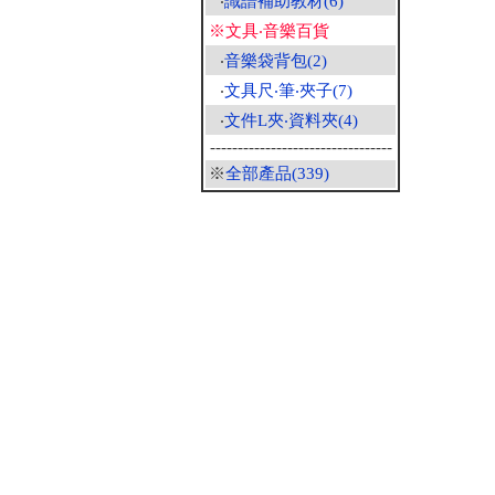
‧
識譜補助教材(6)
※文具‧音樂百貨
‧
音樂袋背包(2)
‧
文具尺‧筆‧夾子(7)
‧
文件L夾‧資料夾(4)
---------------------------------
※
全部產品(339)