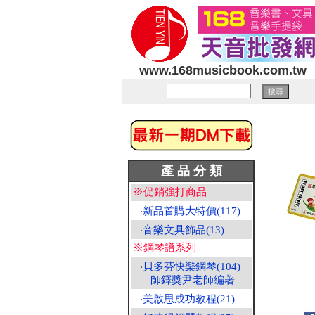
www.168musicbook.com.tw
產 品 分 類
※促銷強打商品
‧
新品首購大特價(117)
‧
音樂文具飾品(13)
※鋼琴譜系列
‧
貝多芬快樂鋼琴(104)
師鐸獎尹老師編著
‧
美啟思成功教程(21)