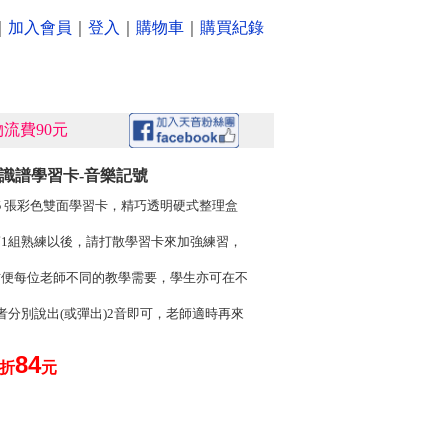
｜
加入會員
｜
登入
｜
購物車
｜
購買紀錄
流費90元
》識譜學習卡-音樂記號
５５張彩色雙面學習卡，精巧透明硬式整理盒
第1組熟練以後，請打散學習卡來加強練習，
方便每位老師不同的教學需要，學生亦可在不
者分別說出(或彈出)2音即可，老師適時再來
84
0折
元