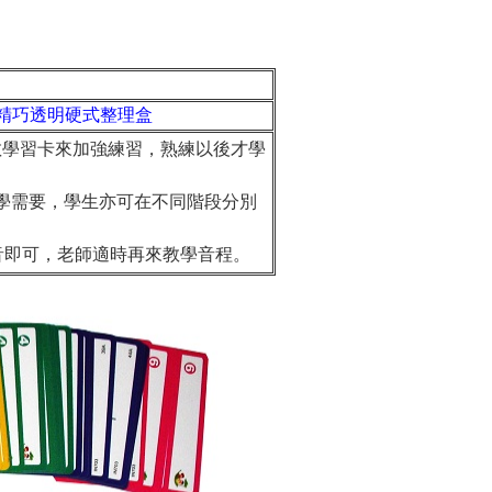
精巧透明硬式整理盒
散學習卡來加強練習，熟練以後才學
教學需要，學生亦可在不同階段分別
2音即可，老師適時再來教學音程。