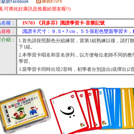
圖,可將此好康訊息推薦給朋友喔!!)
品名稱：
IN703 《貝多芬》識譜學習卡-音樂記號
品規格：
識譜卡尺寸：９.５×７cm，５５張彩色雙面學習卡，
容介紹：
1.首先請按照顏色分組練習，當第1組熟練以後，請打
下1組。
2.本學習卡唱名和音名併列，以方便每位老師不同的
學習。
3.當學習卡同時出現2音時，初學者分別說出(或彈出)