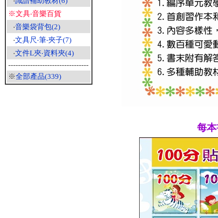
‧
識譜補助教材(6)
※文具‧音樂百貨
‧
音樂袋背包(2)
‧
文具尺‧筆‧夾子(7)
‧
文件L夾‧資料夾(4)
---------------------------------
※
全部產品(339)
每本