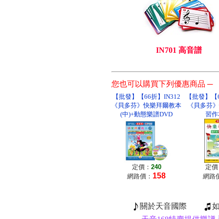
IN701 高音譜
您也可以購買下列優惠商品 ─
【批發】【66折】IN312
【批發】【6
《貝多芬》快樂拜爾教本
《貝多芬》
(中)+動態樂譜DVD
習作
定價：
240
定價
158
網路價：
網路
關於天音國際