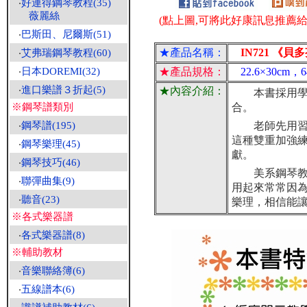
‧
好連得鋼琴教程(35)
薇麗絲
(點上圖,可將此好康訊息推薦給朋
‧
巴斯田、尼爾斯(51)
★產品名稱：
IN721 《貝
‧
艾弗瑞鋼琴教程(60)
‧
日本DOREMI(32)
★產品規格：
22.6×30cm
‧
進口樂譜３折起(5)
★內容介紹：
本書採用學習
※鋼琴譜類別
合。
‧
鋼琴譜(195)
老師先用習作
這種雙重加強
‧
鋼琴樂理(45)
獻。
‧
鋼琴技巧(46)
美系鋼琴教材
‧
聯彈曲集(9)
用起來常常因
‧
聽音(23)
樂理，相信能
※各式樂器譜
‧
各式樂器譜(8)
※輔助教材
‧
音樂聯絡簿(6)
‧
五線譜本(6)