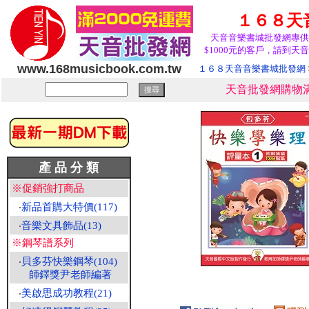
１６８天
天音音樂書城批發網專供
$1000元的客戶，請到天音
www.168musicbook.com.tw
１６８天音音樂書城批發網
天音批發網購物滿
產 品 分 類
※促銷強打商品
‧
新品首購大特價(117)
‧
音樂文具飾品(13)
※鋼琴譜系列
‧
貝多芬快樂鋼琴(104)
師鐸獎尹老師編著
‧
美啟思成功教程(21)