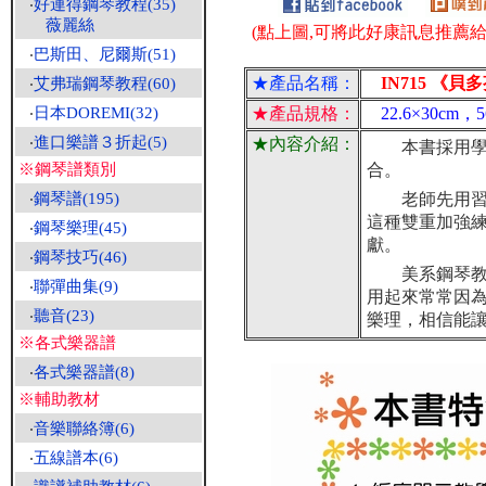
‧
好連得鋼琴教程(35)
薇麗絲
(點上圖,可將此好康訊息推薦給朋
‧
巴斯田、尼爾斯(51)
★產品名稱：
IN715 《貝
‧
艾弗瑞鋼琴教程(60)
‧
日本DOREMI(32)
★產品規格：
22.6×30cm
‧
進口樂譜３折起(5)
★內容介紹：
本書採用學習
※鋼琴譜類別
合。
‧
鋼琴譜(195)
老師先用習作
這種雙重加強
‧
鋼琴樂理(45)
獻。
‧
鋼琴技巧(46)
美系鋼琴教材
‧
聯彈曲集(9)
用起來常常因
‧
聽音(23)
樂理，相信能
※各式樂器譜
‧
各式樂器譜(8)
※輔助教材
‧
音樂聯絡簿(6)
‧
五線譜本(6)