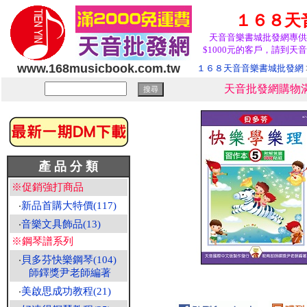
１６８天
天音音樂書城批發網專供
$1000元的客戶，請到天音
www.168musicbook.com.tw
１６８天音音樂書城批發網
天音批發網購物滿
產 品 分 類
※促銷強打商品
‧
新品首購大特價(117)
‧
音樂文具飾品(13)
※鋼琴譜系列
‧
貝多芬快樂鋼琴(104)
師鐸獎尹老師編著
‧
美啟思成功教程(21)