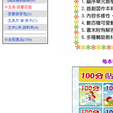
‧
識譜補助教材(6)
※文具‧音樂百貨
‧
音樂袋背包(2)
‧
文具尺‧筆‧夾子(7)
‧
文件L夾‧資料夾(4)
---------------------------------
※
全部產品(339)
每本