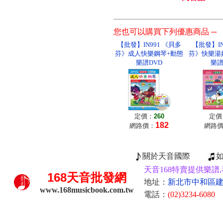
您也可以購買下列優惠商品 ─
【批發】IN991 《貝多
【批發】IN
芬》成人快樂鋼琴+動態
芬》快樂湯
樂譜DVD
樂譜
定價：
260
定價
182
網路價：
網路
關於天音國際
天音168特賣提供樂譜,
168
天音批發網
地址：
新北市中和區建康
www.168musicbook.com.tw
電話：
(02)3234-6080