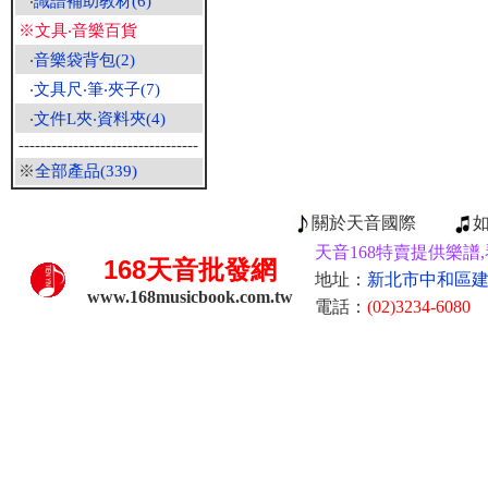
‧
識譜補助教材(6)
※文具‧音樂百貨
‧
音樂袋背包(2)
‧
文具尺‧筆‧夾子(7)
‧
文件L夾‧資料夾(4)
---------------------------------
※
全部產品(339)
關於天音國際
天音168特賣提供樂譜,
168
天音批發網
地址：
新北市中和區建康
www.168musicbook.com.tw
電話：
(02)3234-6080