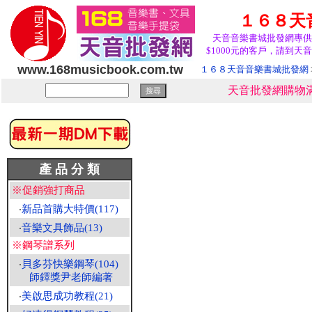
１６８天
天音音樂書城批發網專供
$1000元的客戶，請到天音
www.168musicbook.com.tw
１６８天音音樂書城批發網
天音批發網購物滿
產 品 分 類
※促銷強打商品
‧
新品首購大特價(117)
‧
音樂文具飾品(13)
※鋼琴譜系列
‧
貝多芬快樂鋼琴(104)
師鐸獎尹老師編著
‧
美啟思成功教程(21)