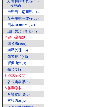
‧
好連得鋼琴教程(35)
薇麗絲
‧
巴斯田、尼爾斯(51)
‧
艾弗瑞鋼琴教程(60)
‧
日本DOREMI(32)
‧
進口樂譜３折起(5)
※鋼琴譜類別
‧
鋼琴譜(195)
‧
鋼琴樂理(45)
‧
鋼琴技巧(46)
‧
聯彈曲集(9)
‧
聽音(23)
※各式樂器譜
‧
各式樂器譜(8)
※輔助教材
‧
音樂聯絡簿(6)
‧
五線譜本(6)