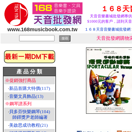
１６８天
天音音樂書城批發網專供
$1000元的客戶，請到天音
www.168musicbook.com.tw
１６８天音音樂書城批發網
天音批發網購物滿
產 品 分 類
※促銷強打商品
‧
新品首購大特價(117)
‧
音樂文具飾品(13)
※鋼琴譜系列
‧
貝多芬快樂鋼琴(104)
師鐸獎尹老師編著
‧
美啟思成功教程(21)