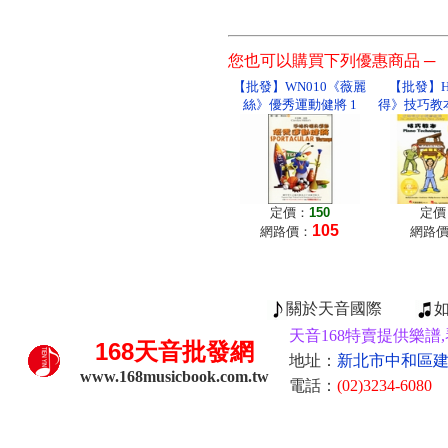
您也可以購買下列優惠商品 ─
【批發】WN010《薇麗
【批發】H
絲》優秀運動健將 1
得》技巧教本
定價：
150
定價
105
網路價：
網路
關於天音國際
天音168特賣提供樂譜,
168
天音批發網
地址：
新北市中和區建康
www.168musicbook.com.tw
電話：
(02)3234-6080