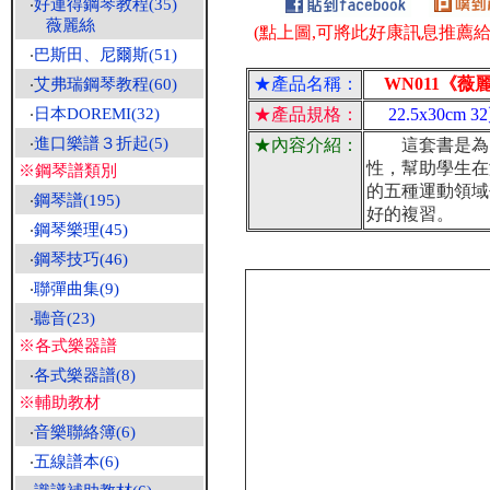
‧
好連得鋼琴教程(35)
薇麗絲
(點上圖,可將此好康訊息推薦給朋
‧
巴斯田、尼爾斯(51)
★產品名稱：
WN011《薇
‧
艾弗瑞鋼琴教程(60)
‧
日本DOREMI(32)
★產品規格：
22.5x30cm 3
‧
進口樂譜３折起(5)
★內容介紹：
這套書是為了
性，幫助學生在
※鋼琴譜類別
的五種運動領域
‧
鋼琴譜(195)
好的複習。
‧
鋼琴樂理(45)
‧
鋼琴技巧(46)
‧
聯彈曲集(9)
‧
聽音(23)
※各式樂器譜
‧
各式樂器譜(8)
※輔助教材
‧
音樂聯絡簿(6)
‧
五線譜本(6)