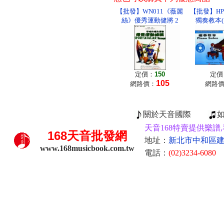
【批發】WN011《薇麗
【批發】H
絲》優秀運動健將 2
獨奏教本(
定價：
150
定價
105
網路價：
網路
關於天音國際
天音168特賣提供樂譜,
168
天音批發網
地址：
新北市中和區建康
www.168musicbook.com.tw
電話：
(02)3234-6080