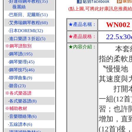
‧
好連得鋼琴教程(35)
薇麗絲
(點上圖,可將此好康訊息推薦給朋
‧
巴斯田、尼爾斯(51)
‧
艾弗瑞鋼琴教程(60)
WN002
★產品名稱：
‧
日本DOREMI(32)
22.5x3
★產品規格：
‧
進口樂譜３折起(5)
※鋼琴譜類別
★內容介紹：
本套練習
‧
鋼琴譜(195)
指的柔軟
‧
鋼琴樂理(45)
〝慢慢地
‧
鋼琴技巧(46)
其速度與
‧
聯彈曲集(9)
‧
聽音(23)
打開本套
※各式樂器譜
一組(1
‧
各式樂器譜(8)
習；也許
※輔助教材
‧
音樂聯絡簿(6)
增加，直
‧
五線譜本(6)
(12首)