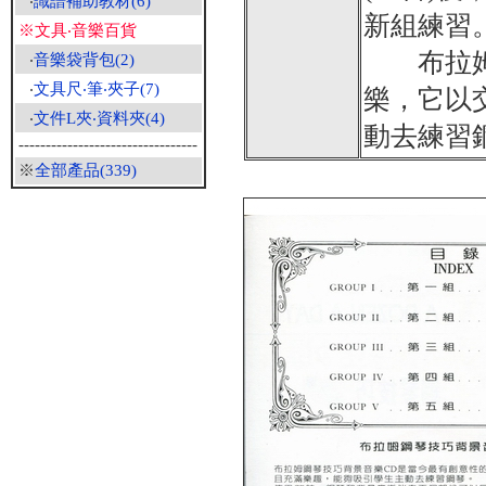
‧
識譜補助教材(6)
新組練習
※文具‧音樂百貨
布拉姆鋼
‧
音樂袋背包(2)
‧
文具尺‧筆‧夾子(7)
樂，它以
‧
文件L夾‧資料夾(4)
動去練習
---------------------------------
※
全部產品(339)