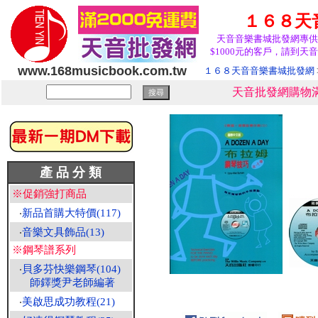
１６８天
天音音樂書城批發網專供
$1000元的客戶，請到天音
www.168musicbook.com.tw
１６８天音音樂書城批發網
天音批發網購物滿
產 品 分 類
※促銷強打商品
‧
新品首購大特價(117)
‧
音樂文具飾品(13)
※鋼琴譜系列
‧
貝多芬快樂鋼琴(104)
師鐸獎尹老師編著
‧
美啟思成功教程(21)