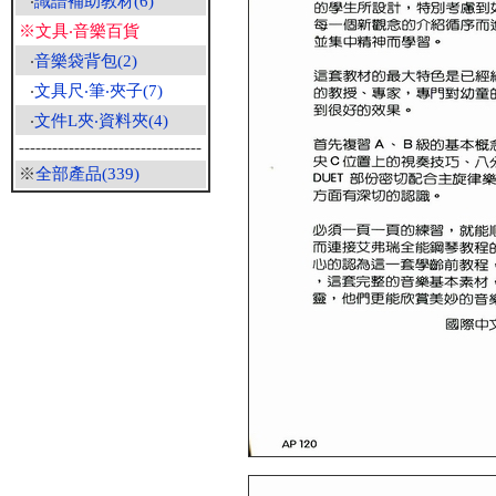
‧
識譜補助教材(6)
※文具‧音樂百貨
‧
音樂袋背包(2)
‧
文具尺‧筆‧夾子(7)
‧
文件L夾‧資料夾(4)
---------------------------------
※
全部產品(339)