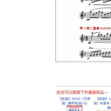
您也可以購買下列優惠商品 ─
【批發】AP202《艾弗
【批發】A
瑞》鋼琴表演(1A)
瑞》幼童本
練