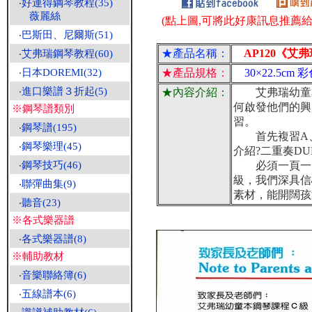
‧
好連得鋼琴教程(35)
薇麗絲
(點上圖,可將此好康訊息推薦給朋
‧
巴斯田、尼爾斯(51)
★產品名稱：
AP120《艾弗
‧
艾弗瑞鋼琴教程(60)
‧
日本DOREMI(32)
★產品規格：
30×22.5cm 
‧
進口樂譜３折起(5)
★內容介紹：
艾弗瑞幼童本
何啟發他們的興
※鋼琴譜類別
習。
‧
鋼琴譜(195)
首先複習A、
‧
鋼琴樂理(45)
介紹?二重奏D
‧
鋼琴技巧(46)
必須一頁一頁
級，我們深具信
‧
聯彈曲集(9)
素材，能開闊孩
‧
聽音(23)
※各式樂器譜
‧
各式樂器譜(8)
※輔助教材
‧
音樂聯絡簿(6)
‧
五線譜本(6)