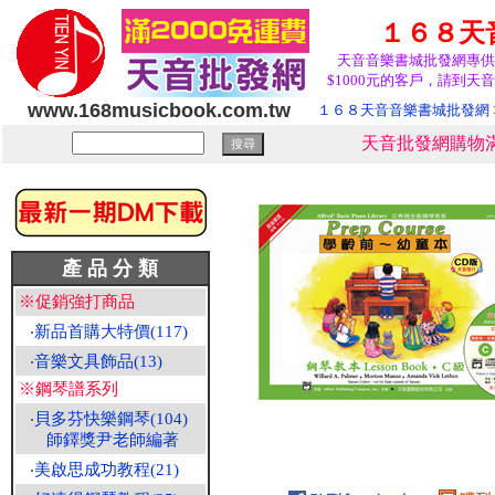
１６８天
天音音樂書城批發網專供
$1000元的客戶，請到天音
www.168musicbook.com.tw
１６８天音音樂書城批發網
天音批發網購物滿
產 品 分 類
※促銷強打商品
‧
新品首購大特價(117)
‧
音樂文具飾品(13)
※鋼琴譜系列
‧
貝多芬快樂鋼琴(104)
師鐸獎尹老師編著
‧
美啟思成功教程(21)