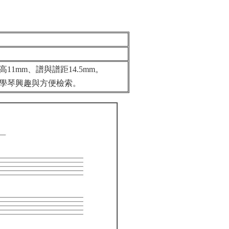
1mm、譜與譜距14.5mm。
學琴興趣與方便檢索。