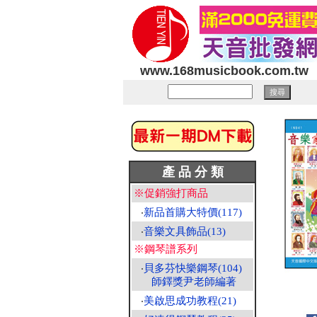
www.168musicbook.com.tw
產 品 分 類
※促銷強打商品
‧
新品首購大特價(117)
‧
音樂文具飾品(13)
※鋼琴譜系列
‧
貝多芬快樂鋼琴(104)
師鐸獎尹老師編著
‧
美啟思成功教程(21)