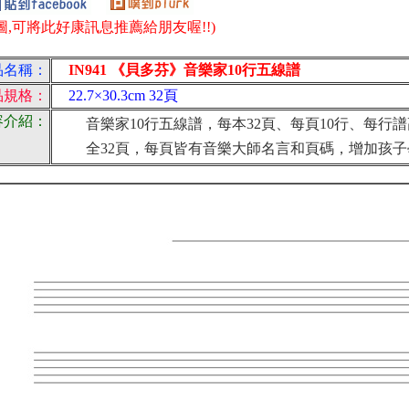
圖,可將此好康訊息推薦給朋友喔!!)
品名稱：
IN941 《貝多芬》音樂家10行五線譜
品規格：
22.7×30.3cm 32頁
容介紹：
音樂家10行五線譜，每本32頁、每頁10行、每行譜高1
全32頁，每頁皆有音樂大師名言和頁碼，增加孩子