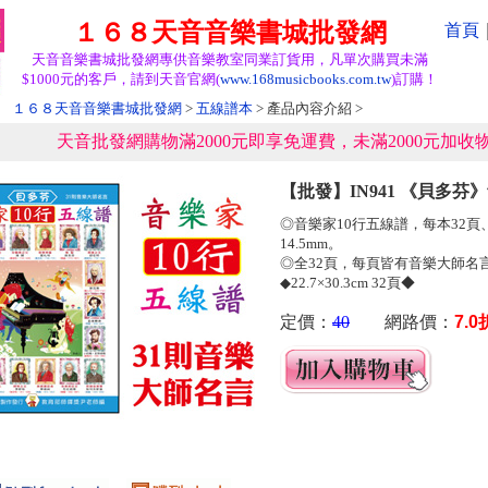
１６８天音音樂書城批發網
首頁
天音音樂書城批發網專供音樂教室同業訂貨用，凡單次購買未滿
$1000元的客戶，請到天音官網(
www.168musicbooks.com.tw
)訂購！
１６８天音音樂書城批發網
>
五線譜本
> 產品內容介紹 >
天音批發網購物滿2000元即享免運費，未滿2000元加收物
【批發】IN941 《貝多芬
◎音樂家10行五線譜，每本32頁
14.5mm。
◎全32頁，每頁皆有音樂大師名
◆22.7×30.3cm 32頁◆
定價：
40
網路價：
7.0