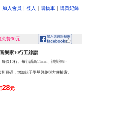
｜
加入會員
｜
登入
｜
購物車
｜
購買紀錄
流費90元
》音樂家10行五線譜
、每頁10行、每行譜高11mm、譜與譜距
言和頁碼，增加孩子學琴興趣與方便檢索。
28
折
元