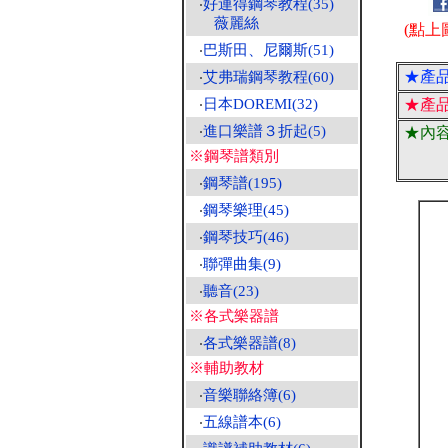
‧
好連得鋼琴教程(35)
薇麗絲
(點上
‧
巴斯田、尼爾斯(51)
★產
‧
艾弗瑞鋼琴教程(60)
‧
日本DOREMI(32)
★產
‧
進口樂譜３折起(5)
★內
※鋼琴譜類別
‧
鋼琴譜(195)
‧
鋼琴樂理(45)
‧
鋼琴技巧(46)
‧
聯彈曲集(9)
‧
聽音(23)
※各式樂器譜
‧
各式樂器譜(8)
※輔助教材
‧
音樂聯絡簿(6)
‧
五線譜本(6)