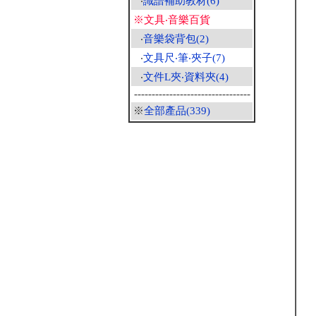
‧
識譜補助教材(6)
※文具‧音樂百貨
‧
音樂袋背包(2)
‧
文具尺‧筆‧夾子(7)
‧
文件L夾‧資料夾(4)
---------------------------------
※
全部產品(339)