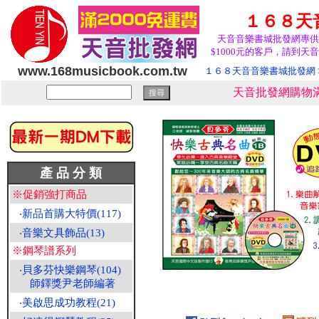
１６８天
天音音樂書城批發網專供
$1000元的客戶，請到天音
www.168musicbook.com.tw
１６８天音音樂書城批發網
天音批發網購物滿
產 品 分 類
※促銷強打商品
‧
新品首購大特價(117)
‧
音樂文具飾品(13)
※鋼琴譜系列
‧
貝多芬快樂鋼琴(104)
師鐸獎尹老師編著
‧
美啟思成功教程(21)