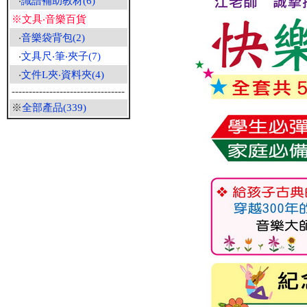
‧
識譜補助教材(6)
※文具‧音樂百貨
‧
音樂袋背包(2)
‧
文具尺‧筆‧夾子(7)
‧
文件L夾‧資料夾(4)
---------------------------------
※
全部產品(339)