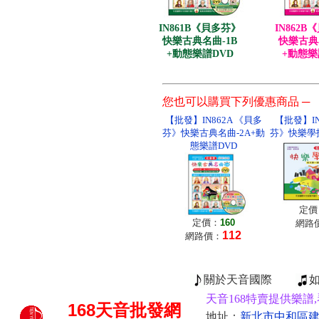
IN861B《貝多芬》
IN862
快樂古典名曲-1B
快樂古典
+動態樂譜DVD
+動態樂
您也可以購買下列優惠商品 ─
【批發】IN862A 《貝多
【批發】IN
芬》快樂古典名曲-2A+動
芬》快樂學技
態樂譜DVD
定價
定價：
160
網路
112
網路價：
關於天音國際
天音168特賣提供樂譜,
168
天音批發網
地址：
新北市中和區建康