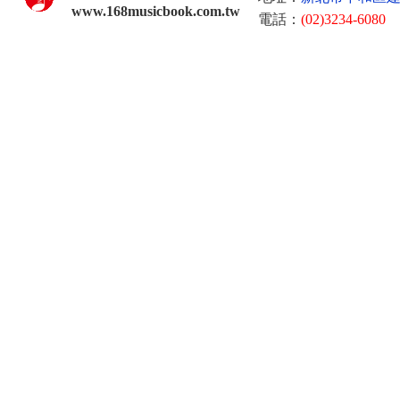
www.168musicbook.com.tw
電話：
(02)3234-6080