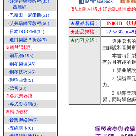
‧
好連得鋼琴教程(35)
薇麗絲
(點上圖,可將此好康訊息推薦給朋
‧
巴斯田、尼爾斯(51)
★產品名稱：
IN861B 《
‧
艾弗瑞鋼琴教程(60)
‧
日本DOREMI(32)
★產品規格：
22.5×30cm
‧
進口樂譜３折起(5)
★內容介紹：
選用著名的交
※鋼琴譜類別
曲解說和音樂
‧
鋼琴譜(195)
本書特別製作
有效且有趣的
‧
鋼琴樂理(45)
1. 樂曲解
‧
鋼琴技巧(46)
2. 調號單
‧
聯彈曲集(9)
力。
‧
聽音(23)
3. 動態樂譜
※各式樂器譜
習，同時學會
‧
各式樂器譜(8)
※輔助教材
‧
音樂聯絡簿(6)
‧
五線譜本(6)