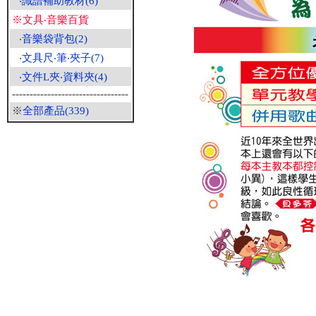
‧
識譜補助教材(6)
※文具‧音樂百貨
‧
音樂袋背包(2)
‧
文具尺‧筆‧夾子(7)
‧
文件L夾‧資料夾(4)
---------------------------------
※
全部產品(339)