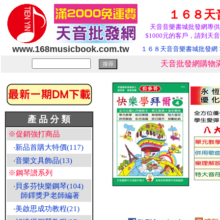
１６８天
天音音樂書城批發網專供
$1000元的客戶，請到天音
www.168musicbook.com.tw
１６８天音音樂書城批發網
天音批發網購物滿
產 品 分 類
※促銷強打商品
‧
新品首購大特價(117)
‧
音樂文具飾品(13)
※鋼琴譜系列
‧
貝多芬快樂鋼琴(104)
師鐸獎尹老師編著
‧
美啟思成功教程(21)