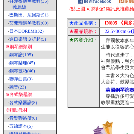
‧
好連得鋼琴教程(35)
薇麗絲
(點上圖,可將此好康訊息推薦給朋
‧
巴斯田、尼爾斯(51)
★產品名稱：
IN805 《貝
‧
艾弗瑞鋼琴教程(60)
‧
日本DOREMI(32)
★產品規格：
22.5×30cm
‧
進口樂譜３折起(5)
★內容介紹：
拜爾教本多年
※鋼琴譜類別
生能以從容的
‧
鋼琴譜(195)
時代進步了，
神與優點，融
‧
鋼琴樂理(45)
會帶給學生更
‧
鋼琴技巧(46)
本書８大特色
‧
聯彈曲集(9)
大音符、鼓勵
‧
聽音(23)
英國鋼琴演奏
※各式樂器譜
穿插許多可愛
教學重點更進
‧
各式樂器譜(8)
※輔助教材
‧
音樂聯絡簿(6)
‧
五線譜本(6)