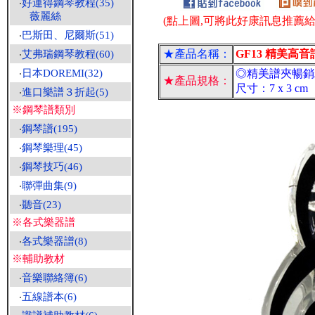
‧
好連得鋼琴教程(35)
薇麗絲
(點上圖,可將此好康訊息推薦給朋
‧
巴斯田、尼爾斯(51)
★產品名稱：
GF13 精美高音
‧
艾弗瑞鋼琴教程(60)
‧
日本DOREMI(32)
◎精美譜夾暢銷
★產品規格：
尺寸：7 x 3 cm
‧
進口樂譜３折起(5)
※鋼琴譜類別
‧
鋼琴譜(195)
‧
鋼琴樂理(45)
‧
鋼琴技巧(46)
‧
聯彈曲集(9)
‧
聽音(23)
※各式樂器譜
‧
各式樂器譜(8)
※輔助教材
‧
音樂聯絡簿(6)
‧
五線譜本(6)