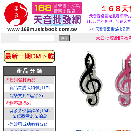
１６８天
天音音樂書城批發網專供
$1000元的客戶，請到天音
www.168musicbook.com.tw
１６８天音音樂書城批發網
天音批發網購物滿
產 品 分 類
※促銷強打商品
‧
新品首購大特價(117)
‧
音樂文具飾品(13)
※鋼琴譜系列
‧
貝多芬快樂鋼琴(104)
師鐸獎尹老師編著
‧
美啟思成功教程(21)